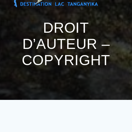
Passer
au
contenu
DROIT
D’AUTEUR –
COPYRIGHT