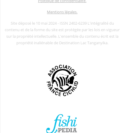
Politique de confidentialité.
Mentions légales.
Site déposé le 10 mai 2024 - ISSN 2402-6239 L'intégralité du
contenu et de la forme du site est protégée par les lois en vigueur
sur la propriété intellectuelle. L'ensemble du contenu écrit est la
propriété inaliénable de Destination Lac Tanganyika.