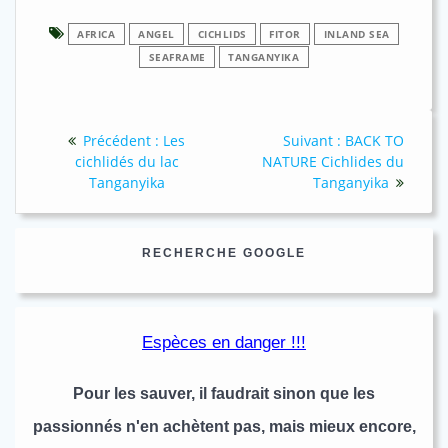
AFRICA
ANGEL
CICHLIDS
FITOR
INLAND SEA
SEAFRAME
TANGANYIKA
Navigation
Article
Article
Précédent :
Les
Suivant :
BACK TO
de
précédent
suivant
cichlidés du lac
NATURE Cichlides du
:
:
Tanganyika
Tanganyika
l’article
RECHERCHE GOOGLE
Espèces en danger !!!
Pour les sauver, il faudrait sinon que les
passionnés n'en achètent pas, mais mieux encore,