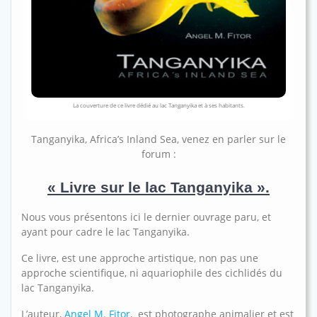
La couverture de ce livre dédié au lac Tanganyika et à ses habitants.
Tanganyika, Africa’s Inland Sea, venez en parler sur le
forum :
« Livre sur le lac Tanganyika ».
Nous vous présentons ici le dernier ouvrage paru, et
ayant pour cadre le lac Tanganyika.
Ce livre, est une approche artistique, non pas une
approche scientifique, ni aquariophile des cichlidés du
lac Tanganyika.
L’auteur,
Angel M. Fitor
, est photographe animalier et est