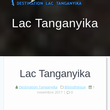
Passer
au
contenu
Lac Tanganyika
Lac Tanganyika
Destination Tanganyika
Bibliothèque
1
novembre 2017
|
0