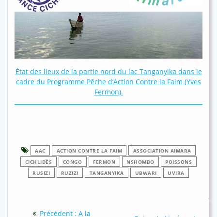
État des lieux de la partie nord du lac Tanganyika dans le
cadre du Programme Pêche d’Action Contre la Faim (Yves
Fermon).
AAC
ACTION CONTRE LA FAIM
ASSOCIATION AIMARA
CICHLIDÉS
CONGO
FERMON
NSHOMBO
POISSONS
RUSIZI
RUZIZI
TANGANYIKA
UBWARI
UVIRA
Navigation
Article
Précédent :
A la