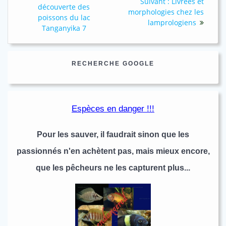
Article
Suivant :
Livrées et
de
précédent
découverte des
suivant
morphologies chez les
:
poissons du lac
l’article
:
lamprologiens
Tanganyika 7
RECHERCHE GOOGLE
Espèces en danger !!!
Pour les sauver, il faudrait sinon que les
passionnés n'en achètent pas, mais mieux encore,
que les pêcheurs ne les capturent plus...