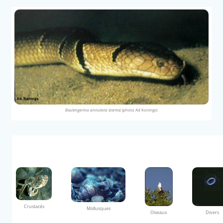
Boulengerina annulata stormsi
(photo Ad Konings)
Crustacés
Mollusques
Oiseaux
Divers