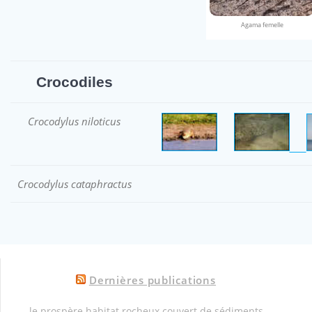
Agama femelle
Crocodiles
Crocodylus niloticus
Crocodylus cataphractus
Dernières publications
le prospère habitat rocheux couvert de sédiments