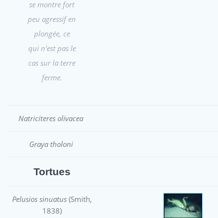
se montre fort
peu agressif en
plongée, ce
qui n’est pas le
cas sur la terre
ferme.
Natriciteres olivacea
Graya tholoni
Tortues
Pelusios sinuatus
(Smith,
1838)