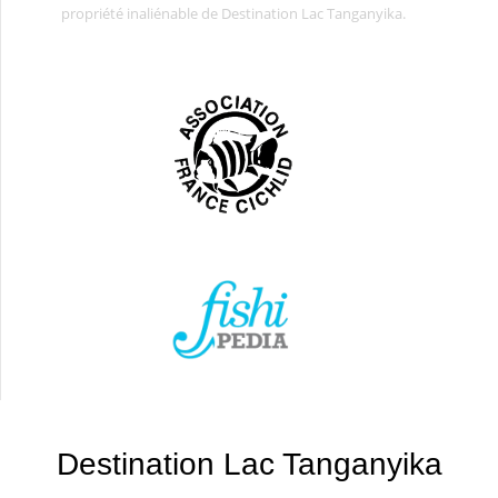
propriété inaliénable de Destination Lac Tanganyika.
Destination Lac Tanganyika