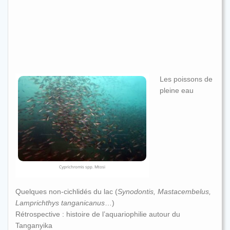
Les poissons de
pleine eau
Cyprichromis spp. Mtosi
Quelques non-cichlidés du lac (
Synodontis, Mastacembelus,
Lamprichthys tanganicanus
…)
Rétrospective : histoire de l’aquariophilie autour du
Tanganyika