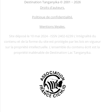
Destination Tanganyika ©
2001 ~ 2026
Droits d'auteurs.
Politique de confidentialité.
Mentions légales.
Site déposé le 10 mai 2024 - ISSN 2402-6239 L'intégralité du
contenu et de la forme du site est protégée par les lois en vigueur
sur la propriété intellectuelle. L'ensemble du contenu écrit est la
propriété inaliénable de Destination Lac Tanganyika.