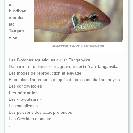
et
biodiver
sité du
lac
Tangan
yika
Neolamprologus brichardi
de Kashekezi (Congo).
Les Biotopes aquatiques du lac Tanganyika
Démarrer et optimiser un aquarium destiné au Tanganyika
Les modes de reproduction et élevage
Exemples d’aquariums peuplés de poissons du Tanganyika
Les conchylicoles
Les pétricoles
Les « brouteurs »
Les sabulicoles
Les poissons des eaux profondes
Les Cichlidés à palette
.