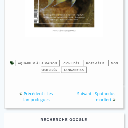
Hors-série Tanganyika
AQUARIUM À LA MAISON
CICHLIDÉS
HORS-SÉRIE
NON
CICHLIDÉS
TANGANYIKA
Navigation
Article
Article
Précédent :
Les
Suivant :
Spathodus
de
précédent
suivant
Lamprologues
marlieri
:
:
l’article
RECHERCHE GOOGLE