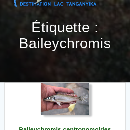
Passer
au
contenu
Étiquette :
Baileychromis
Baileychromis centropomoides