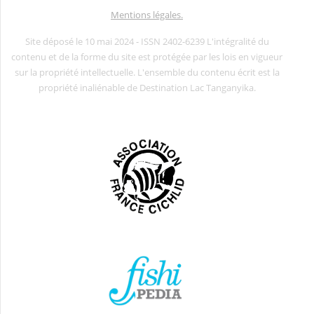
Mentions légales.
Site déposé le 10 mai 2024 - ISSN 2402-6239 L'intégralité du
contenu et de la forme du site est protégée par les lois en vigueur
sur la propriété intellectuelle. L'ensemble du contenu écrit est la
propriété inaliénable de Destination Lac Tanganyika.