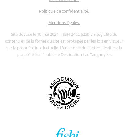
Politique de confidentialité.
Mentions légales.
Site déposé le 10 mai 2024 - ISSN 2402-6239 L'intégralité du
contenu et de la forme du site est protégée par les lois en vigueur
sur la propriété intellectuelle. L'ensemble du contenu écrit est la
propriété inaliénable de Destination Lac Tanganyika.