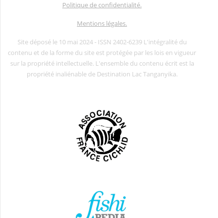
Politique de confidentialité.
Mentions légales.
Site déposé le 10 mai 2024 - ISSN 2402-6239 L'intégralité du
contenu et de la forme du site est protégée par les lois en vigueur
sur la propriété intellectuelle. L'ensemble du contenu écrit est la
propriété inaliénable de Destination Lac Tanganyika.