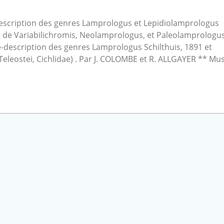
escription des genres Lamprologus et Lepidiolamprologus
on de Variabilichromis, Neolamprologus, et Paleolamprologu
-description des genres Lamprologus Schilthuis, 1891 et
 Teleostei, Cichlidae) . Par J. COLOMBE et R. ALLGAYER ** Mu