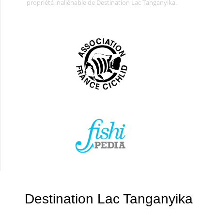
propriété inaliénable de Destination Lac Tanganyika.
Destination Lac Tanganyika