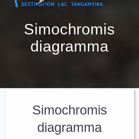
Passer
au
contenu
Simochromis
diagramma
Simochromis
diagramma