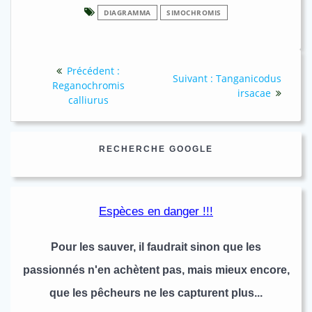
DIAGRAMMA
SIMOCHROMIS
Navigation
Article
Précédent :
Article
Suivant :
Tanganicodus
de
précédent
Reganochromis
suivant
irsacae
:
calliurus
l’article
:
RECHERCHE GOOGLE
Espèces en danger !!!
Pour les sauver, il faudrait sinon que les
passionnés n'en achètent pas, mais mieux encore,
que les pêcheurs ne les capturent plus...