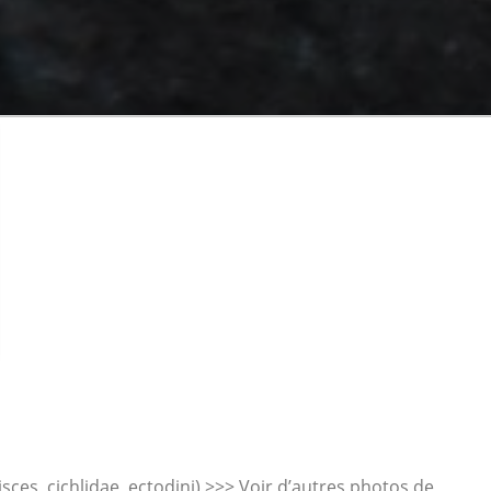
ces, cichlidae, ectodini) >>> Voir d’autres photos de