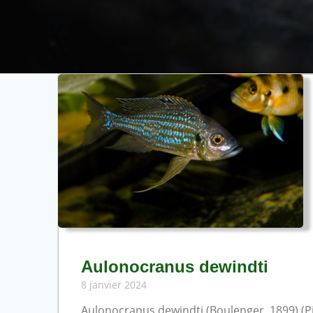
Aulonocranus dewindti
8 janvier 2024
Aulonocranus dewindti (Boulenger, 1899) (Pis