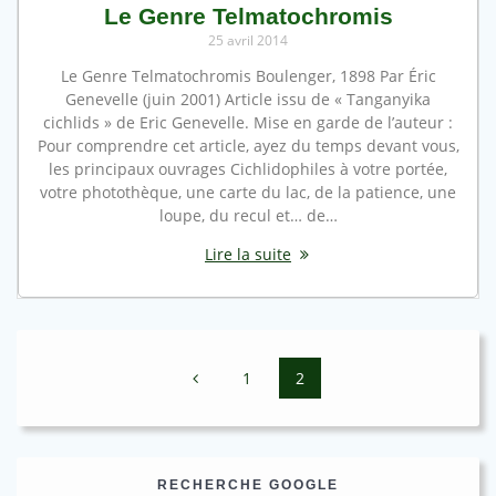
Le Genre Telmatochromis
25 avril 2014
Le Genre Telmatochromis Boulenger, 1898 Par Éric
Genevelle (juin 2001) Article issu de « Tanganyika
cichlids » de Eric Genevelle. Mise en garde de l’auteur :
Pour comprendre cet article, ayez du temps devant vous,
les principaux ouvrages Cichlidophiles à votre portée,
votre photothèque, une carte du lac, de la patience, une
loupe, du recul et… de…
Lire la suite
Navigation
Page
Page
1
2
au
sein
des
RECHERCHE GOOGLE