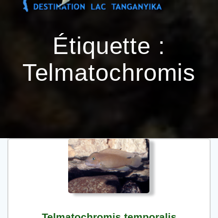
Passer
au
contenu
Étiquette :
Telmatochromis
Telmatochromis temporalis