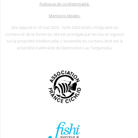
Politique de confidentialité.
Mentions légales.
Site déposé le 10 mai 2024 - ISSN 2402-6239 L'intégralité du
contenu et de la forme du site est protégée par les lois en vigueur
sur la propriété intellectuelle. L'ensemble du contenu écrit est la
propriété inaliénable de Destination Lac Tanganyika.