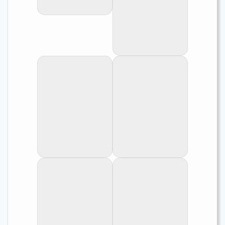
'L.' leloupi
'L.' leloupi de
Kitumba (Congo).
'L.' leloupi - en aquarium de Kitumba.
'L.' leloupi - de Kitumba en aquarium.
'L.' leloupi - en
'L.' leloupi - de
aquarium de
Kitumba en
Kitumba.
aquarium.
'L.' leloupi - portrait.
'L.' leloupi - Tanzanie à Lyamembe.