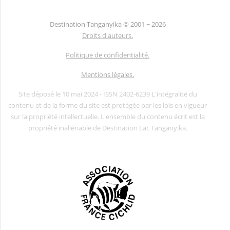
Destination Tanganyika ©
2001 ~ 2026
Droits d'auteurs.
Politique de confidentialité.
Mentions légales.
Site déposé le 10 mai 2024 - ISSN 2402-6239 L'intégralité du
contenu et de la forme du site est protégée par les lois en vigueur
sur la propriété intellectuelle. L'ensemble du contenu écrit est la
propriété inaliénable de Destination Lac Tanganyika.