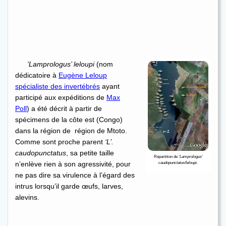
‘Lamprologus’ leloupi
(nom
dédicatoire à
Eugène Leloup
spécialiste des invertébrés
ayant
participé aux expéditions de
Max
Poll
) a été décrit à partir de
spécimens de la côte est (Congo)
dans la région de région de Mtoto.
Comme sont proche parent
‘L’.
caudopunctatus
, sa petite taille
Répartition de
‘Lamprologus’
caudopunctatus/leloupi.
n’enlève rien à son agressivité, pour
ne pas dire sa virulence à l’égard des
intrus lorsqu’il garde œufs, larves,
alevins.