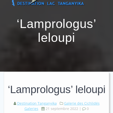
Passer
au
contenu
‘Lamprologus’
leloupi
‘Lamprologus’ leloupi
Destination Tanganyika
Galerie des Cichlidés
Galeries
21 septembre 2022
|
0