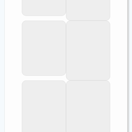
'L.' leloupi -
'L.' leloupi -
portrait.
Tanzanie à
Lyamembe.
'L.' leloupi - adulte à Lyamembe.
'L.' leloupi - adulte et alevins à Lyamembe.
'L.' leloupi - adulte
'L.' leloupi - adulte
à Lyamembe.
et alevins à
Lyamembe.
'L.' leloupi - Tanzanie à Lyamembe.
'L.' leloupi - alevins à Lyamembe.
'L.' leloupi -
'L.' leloupi - alevins
Tanzanie à
à Lyamembe.