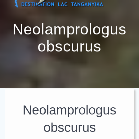
Passer
au
contenu
Neolamprologus
obscurus
Neolamprologus
obscurus