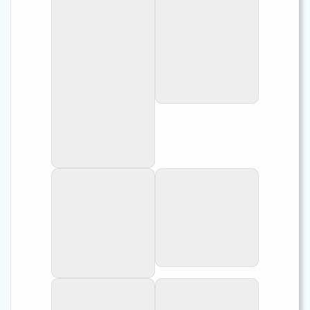
En aquarium de
vente au magasin
ABYSSE.
Portrait d'un mâle
adulte.
Gros plan sur un
Profil.
mâle.