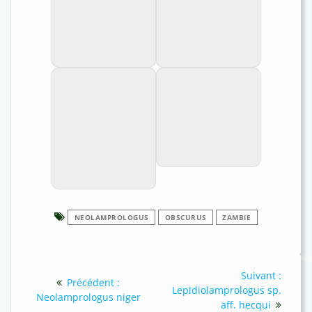
Beau mâle.
En vente en 2002.
Neolamprologus
Femelle à Abysse.
obscurus en gros
plan.
NEOLAMPROLOGUS
OBSCURUS
ZAMBIE
Navigation
Article
Suivant :
Article
Précédent :
de
suivan
Lepidiolamprologus sp.
précédent
Neolamprologus niger
:
aff. hecqui
: