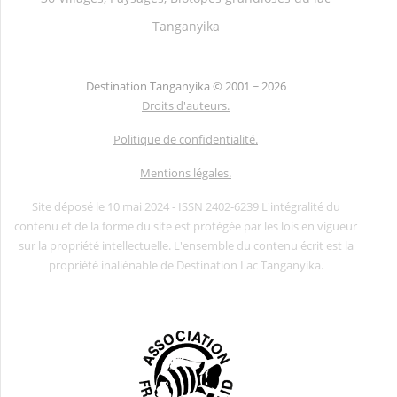
Tanganyika
Destination Tanganyika ©
2001 ~ 2026
Droits d'auteurs.
Politique de confidentialité.
Mentions légales.
Site déposé le 10 mai 2024 - ISSN 2402-6239 L'intégralité du
contenu et de la forme du site est protégée par les lois en vigueur
sur la propriété intellectuelle. L'ensemble du contenu écrit est la
propriété inaliénable de Destination Lac Tanganyika.