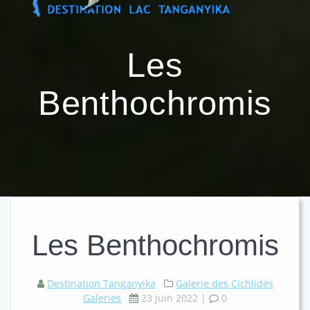
Passer
au
contenu
Les
Benthochromis
Les Benthochromis
Destination Tanganyika
Galerie des Cichlidés
Galeries
23 juin 2022
|
0