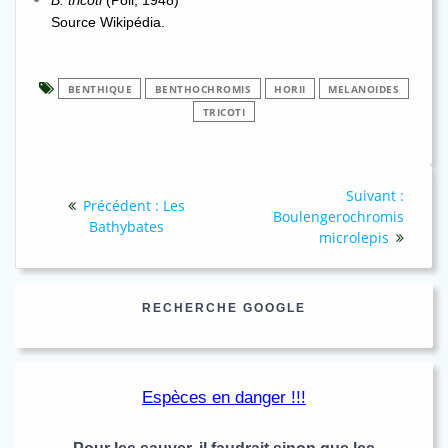
Source Wikipédia.
BENTHIQUE
BENTHOCHROMIS
HORII
MELANOIDES
TRICOTI
Navigation
Article
Suivant :
Article
Précédent :
Les
de
suivan
Boulengerochromis
précédent
Bathybates
:
microlepis
l’article
:
RECHERCHE GOOGLE
Espèces en danger !!!