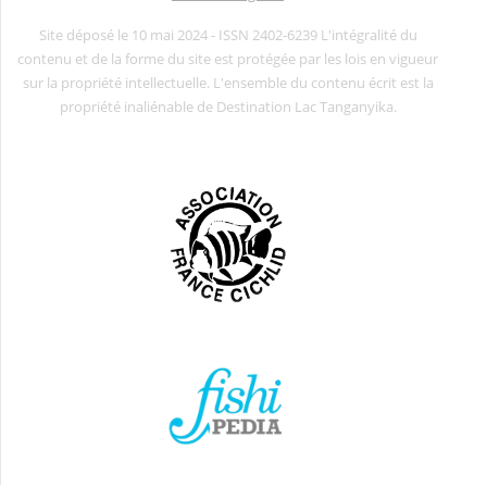
Site déposé le 10 mai 2024 - ISSN 2402-6239 L'intégralité du
contenu et de la forme du site est protégée par les lois en vigueur
sur la propriété intellectuelle. L'ensemble du contenu écrit est la
propriété inaliénable de Destination Lac Tanganyika.