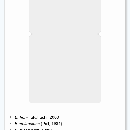
B. melanoides photographié chez Thomas Andersen.
B. melanoides photographié chez
Thomas Andersen.
B. melanoides en gros plan.
B. melanoides en gros plan.
B. horii
Takahashi, 2008
B.melanoides
(Poll, 1984)
B. tricoti
(Poll, 1948)