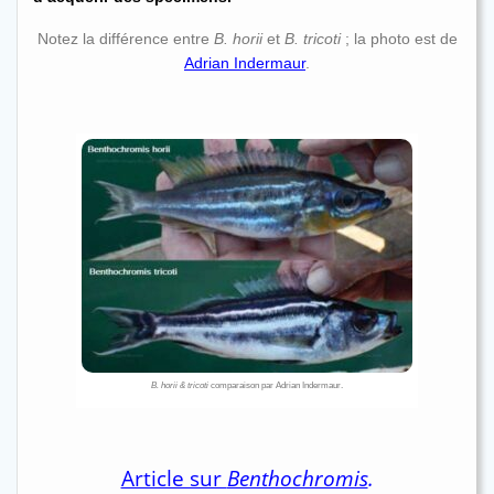
Notez la différence entre
B. horii
et
B. tricoti
; la photo est de
Adrian Indermaur
.
B. horii & tricoti
comparaison par Adrian Indermaur.
Article sur
Benthochromis
.