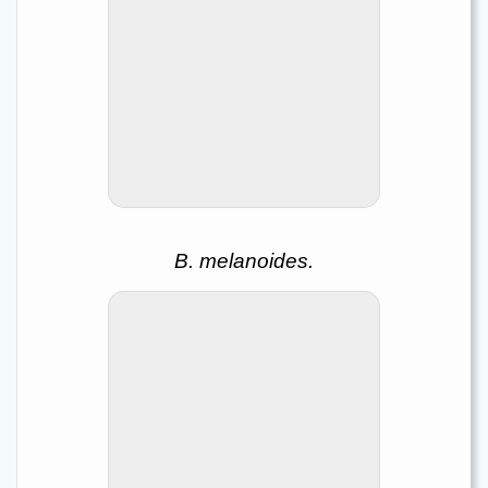
B. horii - mâle en parade en aquarium.
B. horii - mâle en parade en
aquarium.
B. melanoides.