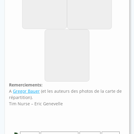
A Mbita (par Eric
De Mbita en
Genevelle).
aquarium.
De Gombe
(Zambie) - Par Tim
Nurse.
Remerciements:
A
Gregor Bauer
(et les auteurs des photos de la carte de
répartition).
Tim Nurse – Eric Genevelle