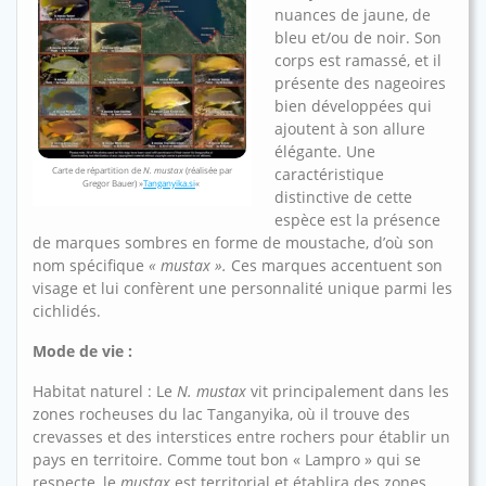
nuances de jaune, de
bleu et/ou de noir. Son
corps est ramassé, et il
présente des nageoires
bien développées qui
ajoutent à son allure
élégante. Une
Carte de répartition de
N. mustax
(réalisée par
caractéristique
Gregor Bauer) »
Tanganyika.si
«
distinctive de cette
espèce est la présence
de marques sombres en forme de moustache, d’où son
nom spécifique
« mustax ».
Ces marques accentuent son
visage et lui confèrent une personnalité unique parmi les
cichlidés.
Mode de vie :
Habitat naturel : Le
N. mustax
vit principalement dans les
zones rocheuses du lac Tanganyika, où il trouve des
crevasses et des interstices entre rochers pour établir un
pays en territoire. Comme tout bon « Lampro » qui se
respecte, le
mustax
est territorial et établira des zones