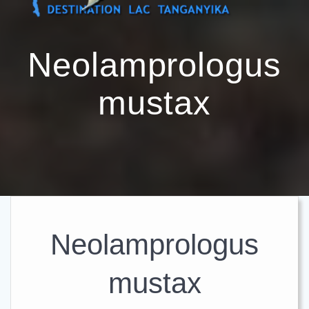
Passer
au
contenu
Neolamprologus
mustax
Neolamprologus
mustax