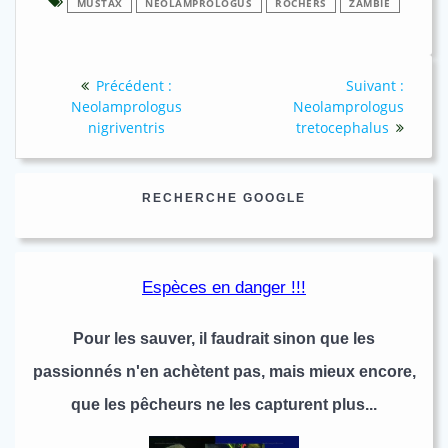
MUSTAX
NEOLAMPROLOGUS
ROCHERS
ZAMBIE
Navigation
Article
Article
Précédent :
Suivant :
de
précédent
suivan
Neolamprologus
Neolamprologus
:
:
nigriventris
tretocephalus
l’article
RECHERCHE GOOGLE
Espèces en danger !!!
Pour les sauver, il faudrait sinon que les
passionnés n'en achètent pas, mais mieux encore,
que les pêcheurs ne les capturent plus...