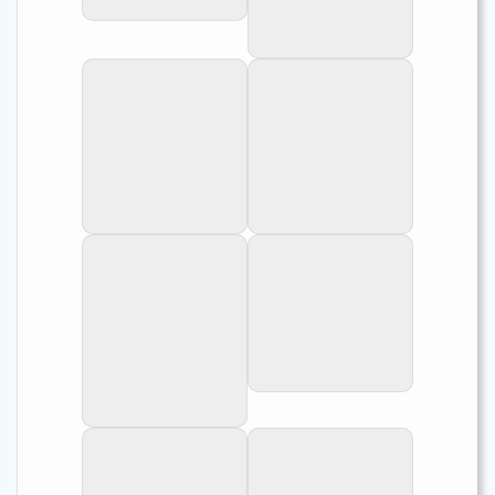
Christian
Cramoisan ✝
(Rouen 2006).
En aquarium
Chez Christian
(Rouen 2006).
Cramoisan (2006)
Neolamprologus
En aquarium.
mustax en
aquarium.